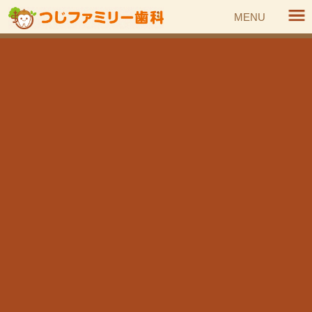
コ
ナ
MENU
ン
ビ
テ
ゲ
ン
ー
HOME
トピックス
コラム
ツ
シ
「どこまですればいいの？」小児歯科のお悩み解決！
へ
ョ
ス
ン
コラム
キ
に
ッ
移
プ
動
「どこまですればいいの？」小児歯科の
お悩み解決！