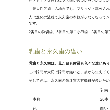
「先天性欠如」の場合でも、ブリッジ・部分入れ
人は進化の過程で永久歯の本数が少なくなってき
です。
2番目の側切歯、5番目の第二小臼歯、8番目の
乳歯と永久歯の違い
乳歯と永久歯は、見た目も歯質も色々な違いあり
この隙間が大切で隙間が無いと、後から生えてく
そして色は、永久歯の象牙質の有機質が多いため
乳歯
本数
20本
色
白い