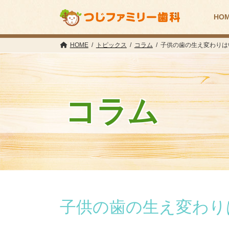
コ
ナ
ン
ビ
HO
テ
ゲ
ン
ー
ツ
シ
HOME
トピックス
コラム
子供の歯の生え変わりは
へ
ョ
ス
ン
キ
に
ッ
移
プ
動
コラム
子供の歯の生え変わり