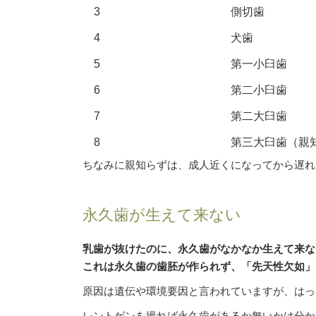
3
側切歯
4
犬歯
5
第一小臼歯
6
第二小臼歯
7
第二大臼歯
8
第三大臼歯（親
ちなみに親知らずは、成人近くになってから遅れ
永久歯が生えて来ない
乳歯が抜けたのに、永久歯がなかなか生えて来な
これは永久歯の歯胚が作られず、「先天性欠如」
原因は遺伝や環境要因と言われていますが、はっ
レントゲンを撮れば永久歯があるか無いかは分か