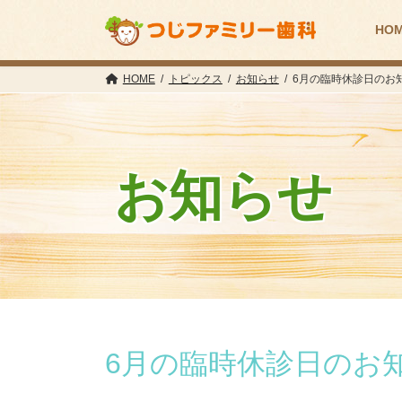
コ
ナ
ン
ビ
HO
テ
ゲ
ン
ー
ツ
シ
HOME
トピックス
お知らせ
6月の臨時休診日のお
へ
ョ
ス
ン
キ
に
ッ
移
プ
動
お知らせ
6月の臨時休診日のお