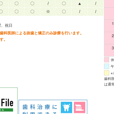
〇
〇
〇
/
〇
▲
/
〇
〇
〇
※
〇
/
/
1
曜、祝日
歯科医師による抜歯と矯正のみ診療を行います。
2
す。
3
歯科
は通