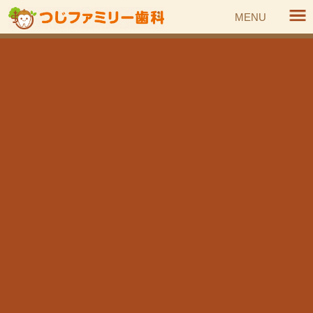
コ
ナ
MENU
ン
ビ
テ
ゲ
ン
ー
HOME
トピックス
お知らせ
当院における医療安全対策の取り組み
ツ
シ
へ
ョ
ス
ン
お知らせ
キ
に
ッ
移
プ
動
当院における医療安全対策の取り組み
2024年5月20日
・当院では安全で良質な医療を提供し、患者さんに安心して
治療を受けていただくために、十分な装置・器具を有してお
ります。
・自動体外式除細動器(AED)を設置しており、医療安全に配慮
しています。