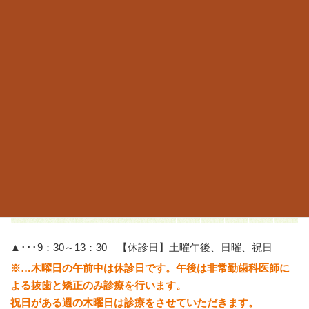
ご予約・お問合せはこちらから
当院はご予約優先のため、ご来院はご予約をおすすめしま
す。
TEL.06-6967-6666
予約の電話をする
診療時間
月
火
水
木
金
土
日
9：30～13：00
〇
〇
〇
/
〇
▲
/
15：00～19：00
〇
〇
〇
※
〇
/
/
▲･･･9：30～13：30 【休診日】土曜午後、日曜、祝日
※…木曜日の午前中は休診日です。午後は非常勤歯科医師に
よる抜歯と矯正のみ診療を行います。
祝日がある週の木曜日は診療をさせていただきます。