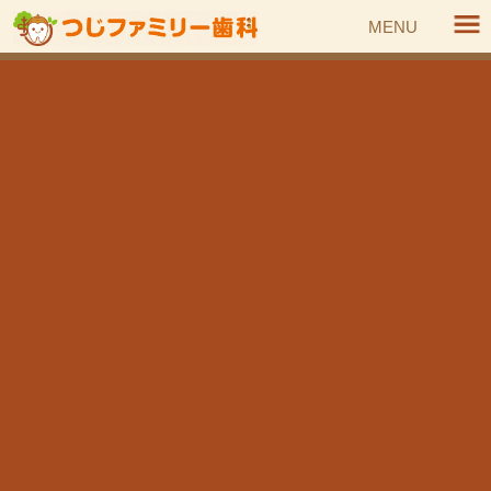
コ
ナ
MENU
ン
ビ
テ
ゲ
ン
ー
HOME
トピックス
お知らせ
6月25日（金）休診のお知らせ
ツ
シ
へ
ョ
ス
ン
お知らせ
キ
に
ッ
移
プ
動
6月25日（金）休診のお知らせ
2021年5月12日
6月25日（金）の診療を休診とさせていただきます。
ご迷惑をお掛けしますが、よろしくお願い致します。
» お知らせ 記事一覧へ