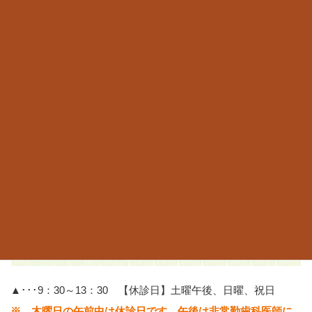
ご予約・お問合せはこちらから
当院はご予約優先のため、ご来院はご予約をおすすめしま
す。
TEL.06-6967-6666
予約の電話をする
診療時間
月
火
水
木
金
土
日
9：30～13：00
〇
〇
〇
/
〇
▲
/
15：00～19：00
〇
〇
〇
※
〇
/
/
▲･･･9：30～13：30 【休診日】土曜午後、日曜、祝日
※…木曜日の午前中は休診日です。午後は非常勤歯科医師に