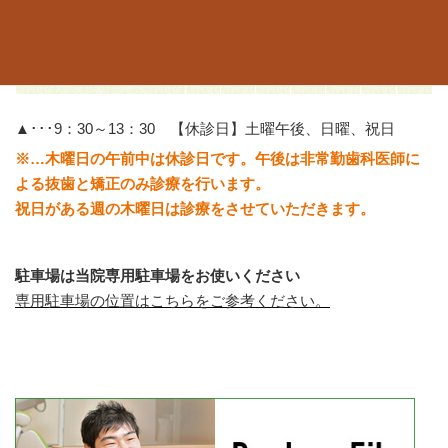
診療時間
月
火
水
木
金
土
日
9：30～13：00
〇
〇
〇
/
〇
▲
/
15：00～19：00
〇
〇
〇
※
〇
/
/
▲･･･9：30～13：30 【休診日】土曜午後、日曜、祝日
※…木曜日の午前中は休診日です。午後は非常勤歯科医師に
よる抜歯と矯正のみ診療を行います。
祝日がある週の木曜日は診療をさせていただきます。
駐車場は当院専用駐車場をお使いください
専用駐車場の位置はこちらをご参考ください。