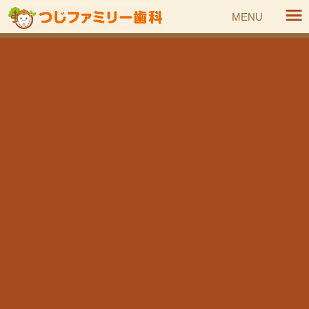
コ
ナ
MENU
ン
ビ
テ
ゲ
ン
ー
HOME
トピックス
お知らせ
ツ
シ
【続報】診療再開は2月25日（火）〜となります。
へ
ョ
ス
ン
お知らせ
キ
に
ッ
移
プ
動
【続報】診療再開は2月25日（火）〜とな
ります。
2020年2月21日
先日より更新している緊急休診ですが、本日院長の退院日が
決まりました。
2月25日（火）より通常通り診療開始します。