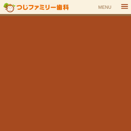
コ
ナ
MENU
ン
ビ
テ
ゲ
ン
ー
HOME
設備紹介
デントクレーブ500M
ツ
シ
へ
ョ
ス
ン
設備紹介
キ
に
ッ
移
プ
動
»当院について
»院内ツアー
»設備紹介
»スタッフ紹介
»アクセス
デントクレーブ500M