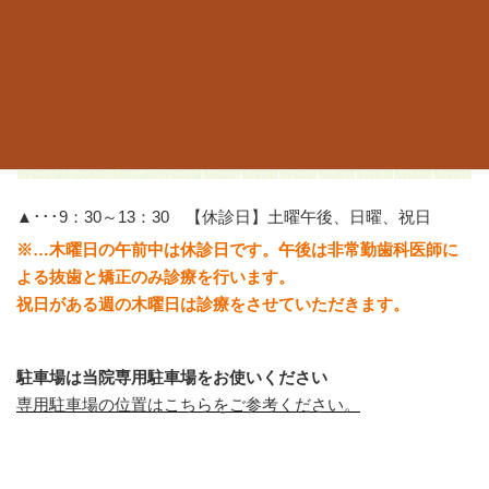
予約の電話をする
診療時間
月
火
水
木
金
土
日
9：30～13：00
〇
〇
〇
/
〇
▲
/
15：00～19：00
〇
〇
〇
※
〇
/
/
▲･･･9：30～13：30 【休診日】土曜午後、日曜、祝日
※…木曜日の午前中は休診日です。午後は非常勤歯科医師に
よる抜歯と矯正のみ診療を行います。
祝日がある週の木曜日は診療をさせていただきます。
駐車場は当院専用駐車場をお使いください
専用駐車場の位置はこちらをご参考ください。